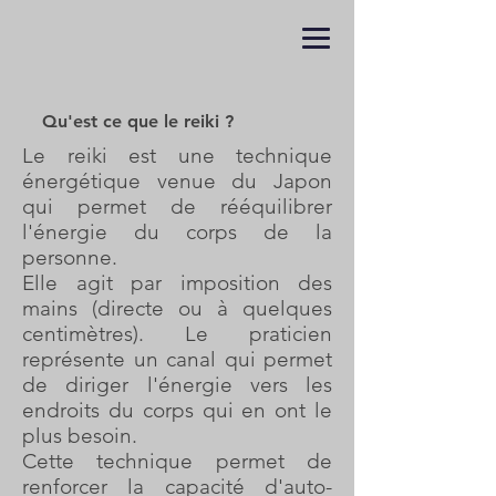
Qu'est ce que le reiki ?
Le reiki est une technique
énergétique venue du Japon
qui permet de rééquilibrer
l'énergie du corps de la
personne.
Elle agit par
imposition des
mains (directe ou à quelques
centimètres). Le praticien
représente un canal qui permet
de diriger l'énergie vers les
endroits du corps qui en ont le
plus besoin.
Cette technique permet de
renforcer la capacité d'auto-